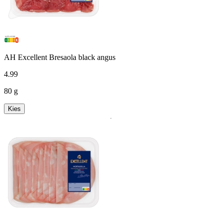
AH Excellent Bresaola black angus
4
.
99
80 g
Kies