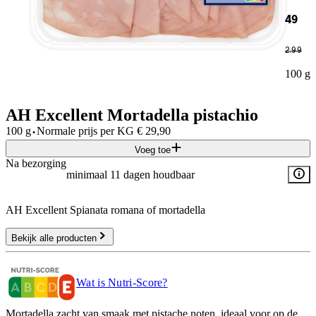
49
2
.
99
100 g
AH Excellent Mortadella pistachio
·
100 g
Normale prijs per
KG
€
29,90
Voeg toe
Na bezorging
minimaal 11 dagen houdbaar
AH Excellent Spianata romana of mortadella
Bekijk alle producten
Wat is Nutri-Score?
Mortadella zacht van smaak met pistache noten, ideaal voor op de