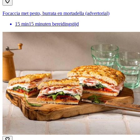
Focaccia met pesto, burrata en mortadella (advertorial)
15
min
15 minuten bereidingstijd