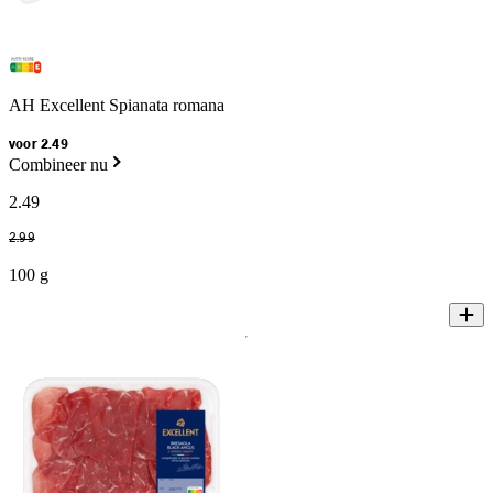
AH Excellent Spianata romana
voor 2.49
Combineer nu
2
.
49
2
.
99
100 g