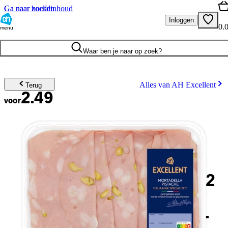
Ga naar hoofdinhoud
Ga naar zoeken
Inloggen
0.
menu
Waar ben je naar op zoek?
Alles van AH Excellent
Terug
2.49
voor
2
.