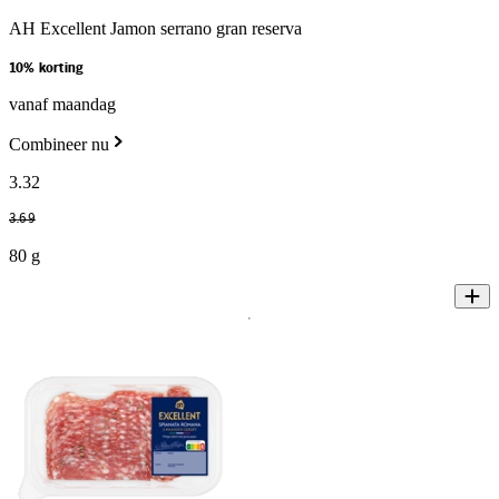
AH Excellent Jamon serrano gran reserva
10% korting
vanaf maandag
Combineer nu
3
.
32
3
.
69
80 g