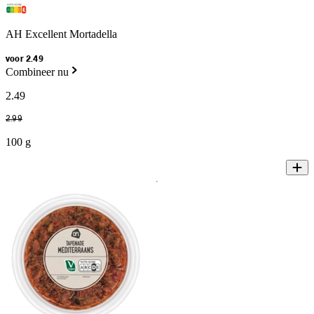
AH Excellent Mortadella
voor 2.49
Combineer nu
2
.
49
2
.
99
100 g