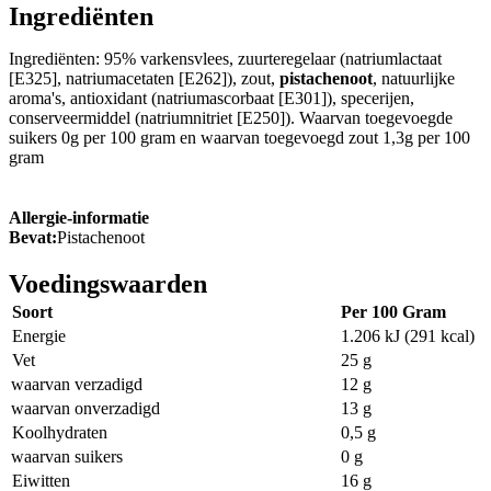
Ingrediënten
Ingrediënten: 95% varkensvlees, zuurteregelaar (natriumlactaat
[E325], natriumacetaten [E262]), zout,
pistachenoot
, natuurlijke
aroma's, antioxidant (natriumascorbaat [E301]), specerijen,
conserveermiddel (natriumnitriet [E250]). Waarvan toegevoegde
suikers 0g per 100 gram en waarvan toegevoegd zout 1,3g per 100
gram
Allergie-informatie
Bevat:
Pistachenoot
Voedingswaarden
Soort
Per 100 Gram
Energie
1.206 kJ (291 kcal)
Vet
25 g
waarvan verzadigd
12 g
waarvan onverzadigd
13 g
Koolhydraten
0,5 g
waarvan suikers
0 g
Eiwitten
16 g