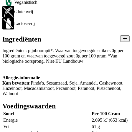
Veganistisch
Glutenvrij
Lactosevrij
Ingrediënten
Ingrediënten: pijnboompit*. Waarvan toegevoegde suikers 0g per
100 gram en waarvan toegevoegd zout 0g per 100 gram *Van
biologische oorsprong. Niet-EU Landbouw
Allergie-informatie
Kan bevatten:
Pinda's, Sesamzaad, Soja, Amandel, Cashewnoot,
Hazelnoot, Macadamianoot, Pecannoot, Paranoot, Pistachenoot,
Walnoot
Voedingswaarden
Soort
Per 100 Gram
Energie
2.695 kJ (653 kcal)
Vet
61 g