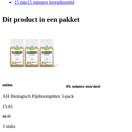
15
min
15 minuten bereidingstijd
Dit product in een pakket
online
4% volume voordeel
AH Biologisch Pijnboompitten 3-pack
15
.
81
16
.
47
3 stuks