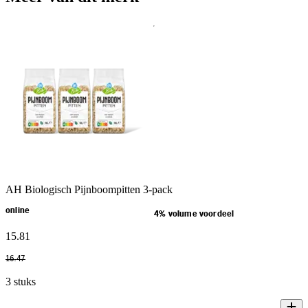
AH Biologisch Pijnboompitten 3-pack
online
4% volume voordeel
15
.
81
16
.
47
3 stuks