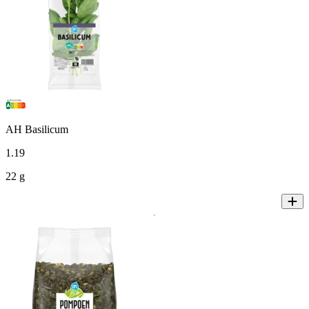
AH Basilicum
1
.
19
22 g