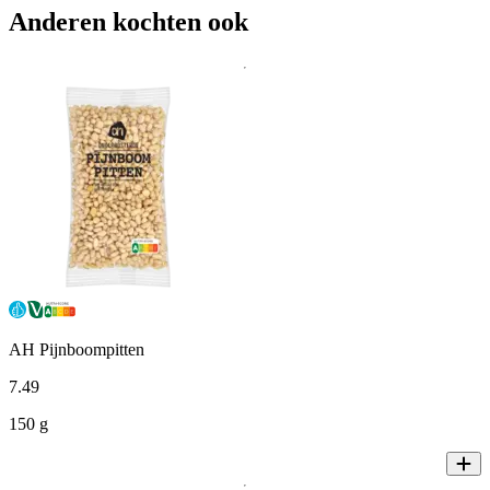
Anderen kochten ook
AH Pijnboompitten
7
.
49
150 g