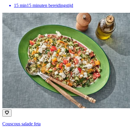
15
min
15 minuten bereidingstijd
Couscous salade feta