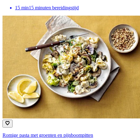
15
min
15 minuten bereidingstijd
Romige pasta met groenten en pijnboompitten