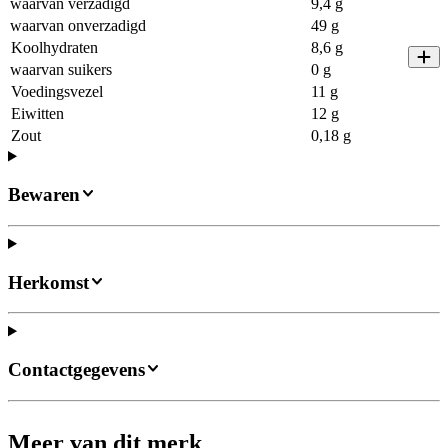
waarvan verzadigd
9,4 g
waarvan onverzadigd
49 g
Koolhydraten
8,6 g
waarvan suikers
0 g
Voedingsvezel
11 g
Eiwitten
12 g
Zout
0,18 g
Bewaren
Herkomst
Contactgegevens
Meer van dit merk