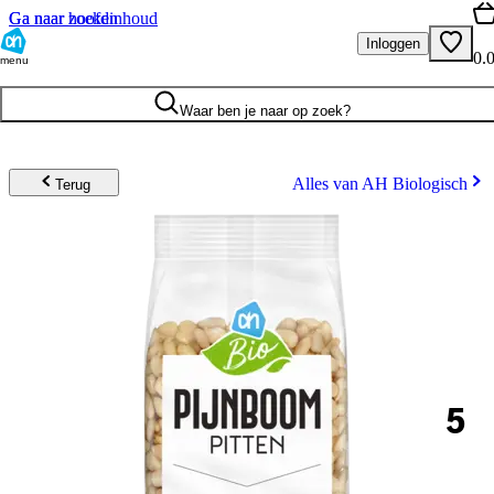
Ga naar hoofdinhoud
Ga naar zoeken
Inloggen
0.
menu
Waar ben je naar op zoek?
Alles van AH Biologisch
Terug
5
.