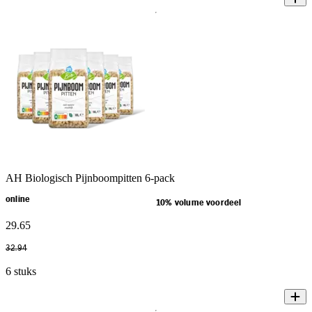
AH Biologisch Pijnboompitten 6-pack
online
10% volume voordeel
29
.
65
32
.
94
6 stuks