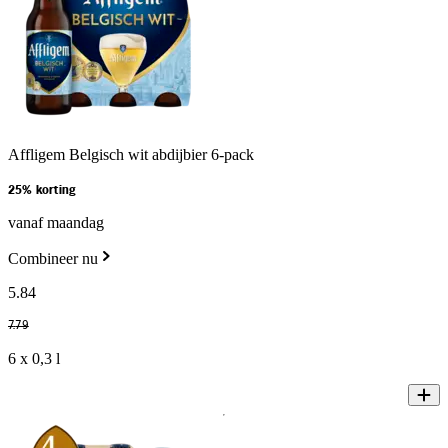
Affligem Belgisch wit abdijbier 6-pack
25% korting
vanaf maandag
Combineer nu
5
.
84
7
.
79
6 x 0,3 l