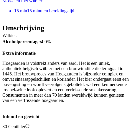
Mosselen met witbier
15
min
15 minuten bereidingstijd
Omschrijving
Witbier.
Alcoholpercentage:
4.9%
Extra informatie
Hoegaarden is volstrekt anders van aard. Het is een uniek,
authentiek belgisch witbier met een brouwtraditie die teruggaat tot
1445. Het brouwproces van Hoegaarden is bijzonder complex en
omvat sinaasappelschillen en koriander. Het bier ondergaat eerst een
bovengisting en wordt vervolgens gebotteld, wat een kenmerkende
troebel-witte look oplevert en een verfrissende smaakervaring.
Consumenten in meer dan 70 landen wereldwijd kunnen genieten
van een verfrissende hoegaarden.
Inhoud en gewicht
30 Centiliter