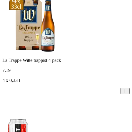
La Trappe Witte trappist 4-pack
7
.
19
4 x 0,33 l