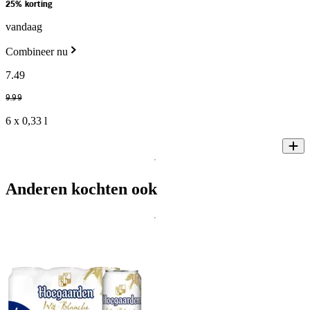
25% korting
vandaag
Combineer nu
7
.
49
9
.
99
6 x 0,33 l
Anderen kochten ook