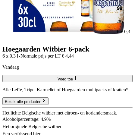
99
7
.
99
6 x 0,3 l
Hoegaarden Witbier 6-pack
·
6 x 0,3 l
Normale prijs per
LT
€
4,44
vandaag
Voeg toe
Alle Leffe, Tripel Karmeliet of Hoegaarden multipacks of kratten*
Bekijk alle producten
Het lichte Belgische witbier met citroen- en koriandersmaak.
Alcoholpercentage: 4.9%
Het originele Belgische witbier
Een verfrissend bier