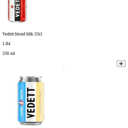
Vedett blond blik 33cl
1
.
84
330 ml