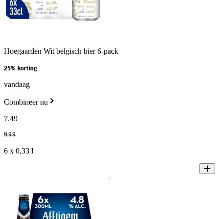
Hoegaarden Wit belgisch bier 6-pack
25% korting
vandaag
Combineer nu
7
.
49
9
.
99
6 x 0,33 l