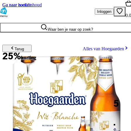
Ga naar hoofdinhoud
Ga naar zoeken
Inloggen
0.
menu
Waar ben je naar op zoek?
Alles van Hoegaarden
Terug
25%
korting
5
.