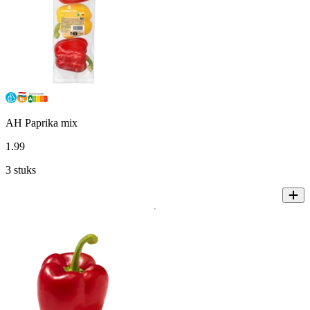
AH Paprika mix
1
.
99
3 stuks