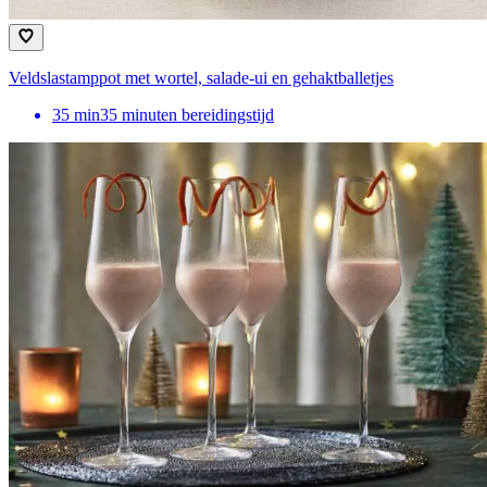
Veldslastamppot met wortel, salade-ui en gehaktballetjes
35
min
35 minuten bereidingstijd