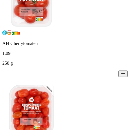
AH Cherrytomaten
1
.
09
250 g