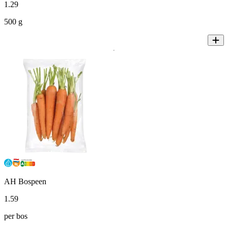
1
.
29
500 g
AH Bospeen
1
.
59
per bos