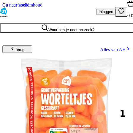
Ga naar hoofdinhoud
Ga naar zoeken
Inloggen
0.
menu
Waar ben je naar op zoek?
Alles van AH
Terug
1
.