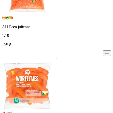
AH Peen julienne
1
.
19
150 g