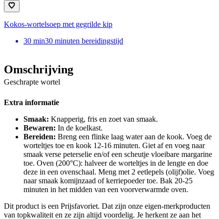
Kokos-wortelsoep met gegrilde kip
30
min
30 minuten bereidingstijd
Omschrijving
Geschrapte wortel
Extra informatie
Smaak:
Knapperig, fris en zoet van smaak.
Bewaren:
In de koelkast.
Bereiden:
Breng een flinke laag water aan de kook. Voeg de
worteltjes toe en kook 12-16 minuten. Giet af en voeg naar
smaak verse peterselie en/of een scheutje vloeibare margarine
toe. Oven (200°C): halveer de worteltjes in de lengte en doe
deze in een ovenschaal. Meng met 2 eetlepels (olijf)olie. Voeg
naar smaak komijnzaad of kerriepoeder toe. Bak 20-25
minuten in het midden van een voorverwarmde oven.
Dit product is een Prijsfavoriet. Dat zijn onze eigen-merkproducten
van topkwaliteit en ze zijn altijd voordelig. Je herkent ze aan het