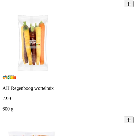
AH Regenboog wortelmix
2
.
99
600 g