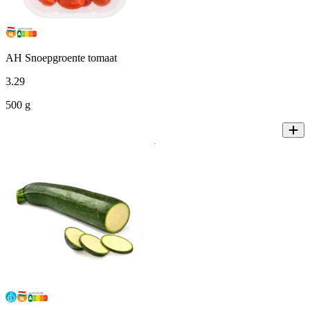
AH Snoepgroente tomaat
3
.
29
500 g