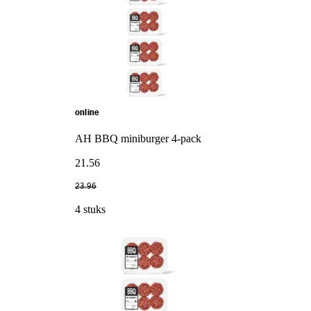
online
AH BBQ miniburger 4-pack
21
.
56
23
.
96
4 stuks