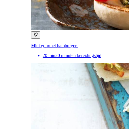
Mini gourmet hamburgers
20
min
20 minuten bereidingstijd