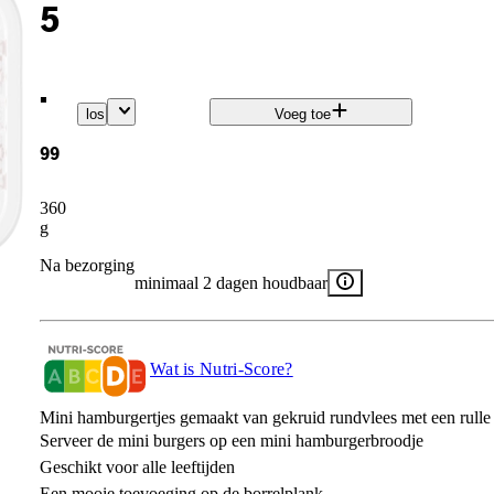
5
.
los
Voeg toe
99
360
g
Na bezorging
minimaal 2 dagen houdbaar
Wat is Nutri-Score?
Mini hamburgertjes gemaakt van gekruid rundvlees met een rulle 
Serveer de mini burgers op een mini hamburgerbroodje
Geschikt voor alle leeftijden
Een mooie toevoeging op de borrelplank