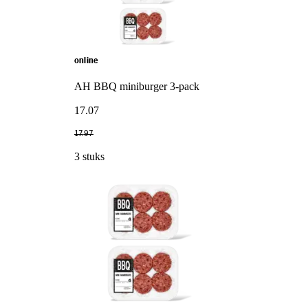
online
AH BBQ miniburger 3-pack
17
.
07
17
.
97
3 stuks