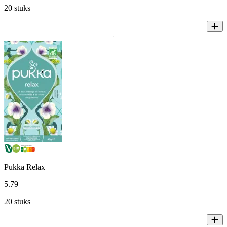
20 stuks
Pukka Relax
5
.
79
20 stuks