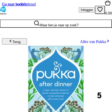
Ga naar hoofdinhoud
Ga naar zoeken
Inloggen
0.00
menu
Waar ben je naar op zoek?
Alles van Pukka
Terug
5
.