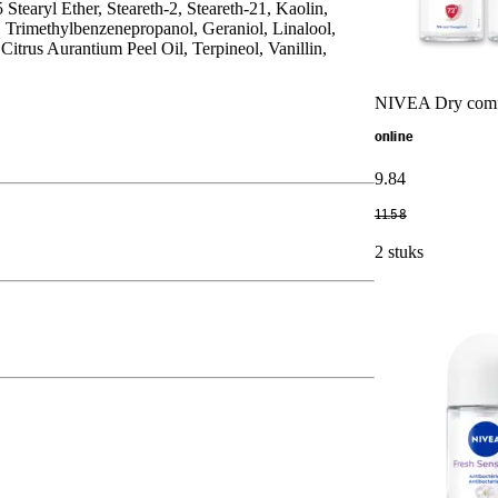
tearyl Ether, Steareth-2, Steareth-21, Kaolin,
 Trimethylbenzenepropanol, Geraniol, Linalool,
trus Aurantium Peel Oil, Terpineol, Vanillin,
NIVEA Dry comfor
online
9
.
84
11
.
58
2 stuks