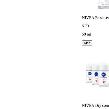
NIVEA Fresh sensa
5
.
79
50 ml
Kies
NIVEA Dry comfor