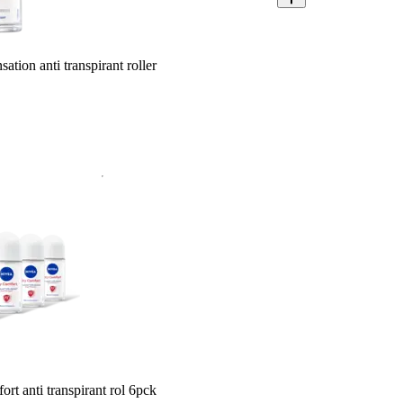
tion anti transpirant roller
t anti transpirant rol 6pck