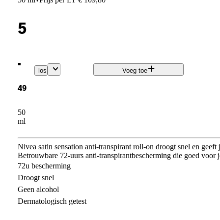
·
5
.
los
Voeg toe
49
50
ml
Nivea satin sensation anti-transpirant roll-on droogt snel en geef
Betrouwbare 72-uurs anti-transpirantbescherming die goed voor j
72u bescherming
Droogt snel
Geen alcohol
Dermatologisch getest