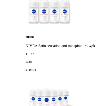
online
NIVEA Satin sensation anti transpirant rol 4pk
15
.
37
21
.
96
4 stuks