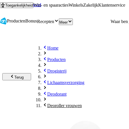
Ga naar hoofdinhoud
Ga naar zoeken
Win- en spaaracties
Winkels
Zakelijk
Klantenservice
Toegankelijkheid
Producten
Bonus
Recepten
Meer
Home
Producten
Drogisterij
Terug
Lichaamsverzorging
Deodorant
Deoroller vrouwen