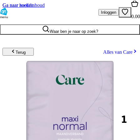
Ga naar hoofdinhoud
Ga naar zoeken
Inloggen
0.00
menu
Waar ben je naar op zoek?
Alles van Care
Terug
1
.