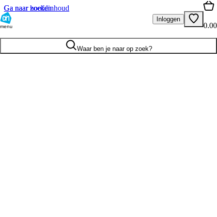
Ga naar hoofdinhoud
Ga naar zoeken
Inloggen
0.00
menu
Waar ben je naar op zoek?