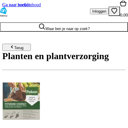
Ga naar hoofdinhoud
Ga naar zoeken
Inloggen
0.00
menu
Waar ben je naar op zoek?
Terug
Planten en plantverzorging