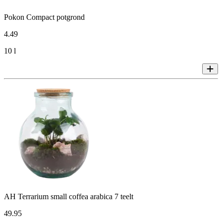
Pokon Compact potgrond
4
.
49
10 l
AH Terrarium small coffea arabica 7 teelt
49
.
95