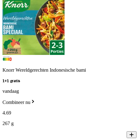
Knorr Wereldgerechten Indonesische bami
1+1 gratis
vandaag
Combineer nu
4
.
69
267 g