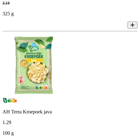
2
.
19
325 g
AH Terra Kroepoek java
1
.
29
100 g