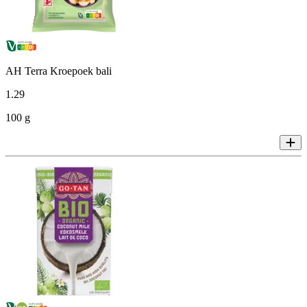
AH Terra Kroepoek bali
1
.
29
100 g