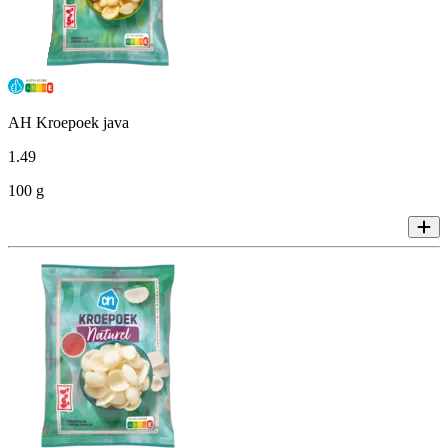
AH Kroepoek java
1
.
49
100 g