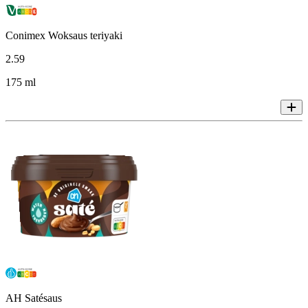
Conimex Woksaus teriyaki
2
.
59
175 ml
AH Satésaus