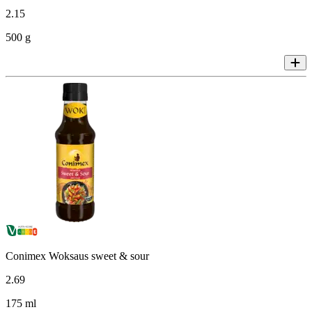
2
.
15
500 g
Conimex Woksaus sweet & sour
2
.
69
175 ml