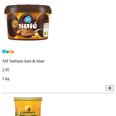
AH Satésaus kant & klaar
2
.
95
1 kg