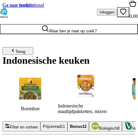
Ga naar hoofdinhoud
Ga naar zoeken
Inloggen
0.00
menu
Waar ben je naar op zoek?
Terug
Indonesische keuken
Indonesische
Boemboe
maaltijdpakketten, mixen
Prijzenrad
11
Bonus
12
Filter en sorteer
Biologisch
8
Veg