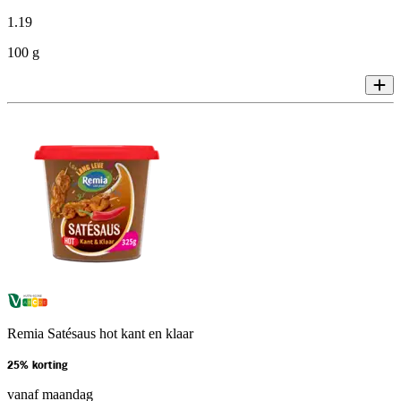
1
.
19
100 g
Remia Satésaus hot kant en klaar
25% korting
vanaf maandag