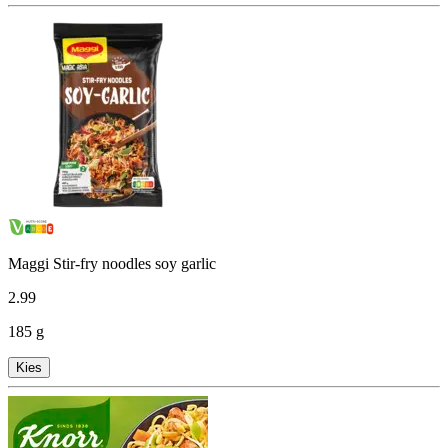
Maggi Stir-fry noodles soy garlic
2
.
99
185 g
Kies