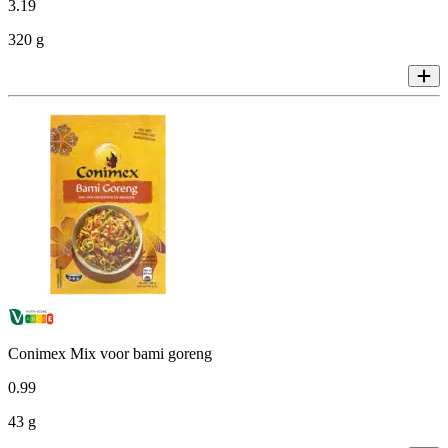
3
.
19
320 g
Conimex Mix voor bami goreng
0
.
99
43 g