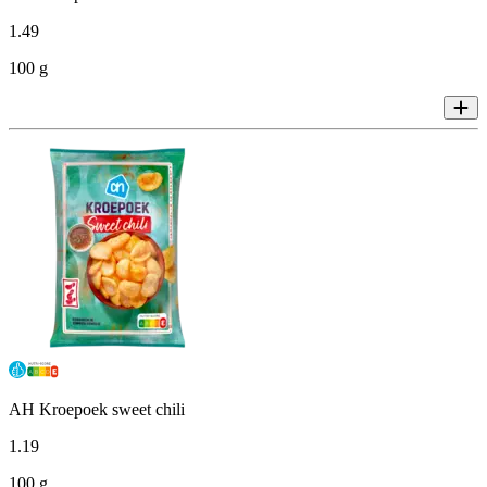
1
.
49
100 g
AH Kroepoek sweet chili
1
.
19
100 g