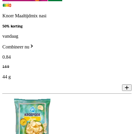
Knorr Maaltijdmix nasi
50% korting
vandaag
Combineer nu
0
.
84
1
.
69
44 g