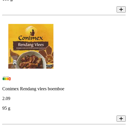
Conimex Rendang vlees boemboe
2
.
09
95 g