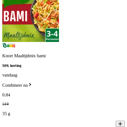
Knorr Maaltijdmix bami
50% korting
vandaag
Combineer nu
0
.
84
1
.
69
35 g