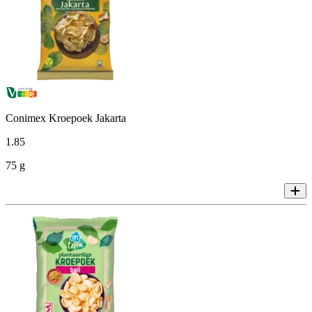
Conimex Kroepoek Jakarta
1
.
85
75 g