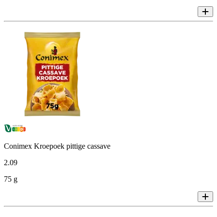
Conimex Kroepoek pittige cassave
2
.
09
75 g