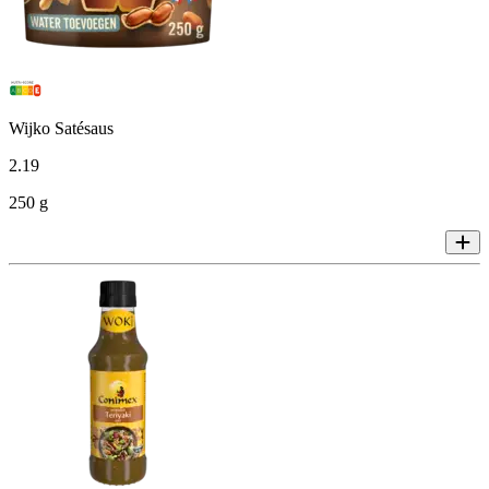
Wijko Satésaus
2
.
19
250 g