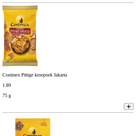
Conimex Pittige kroepoek Jakarta
1
.
89
75 g