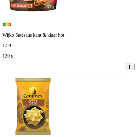
Wijko Satésaus kant & klaar hot
1
.
59
120 g