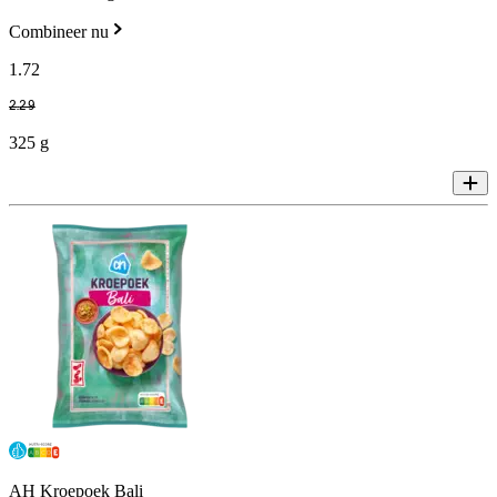
Combineer nu
1
.
72
2
.
29
325 g
AH Kroepoek Bali