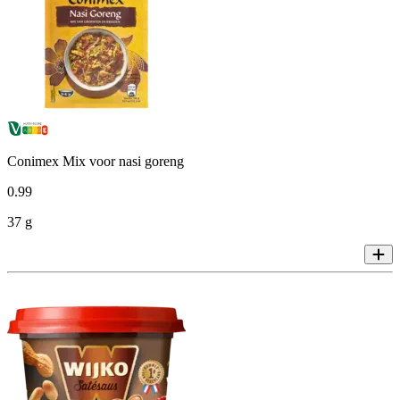
Conimex Mix voor nasi goreng
0
.
99
37 g