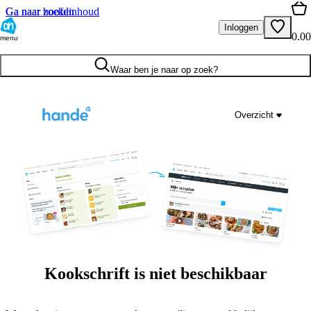
Ga naar hoofdinhoud
Ga naar zoeken
Inloggen
0.00
menu
Waar ben je naar op zoek?
Overzicht
Kookschrift is niet beschikbaar