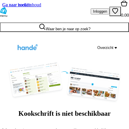
Ga naar hoofdinhoud
Ga naar zoeken
Inloggen
0.00
menu
Waar ben je naar op zoek?
Overzicht
Kookschrift is niet beschikbaar