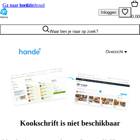
Ga naar hoofdinhoud
Ga naar zoeken
Inloggen
0.00
menu
Waar ben je naar op zoek?
Overzicht
Kookschrift is niet beschikbaar