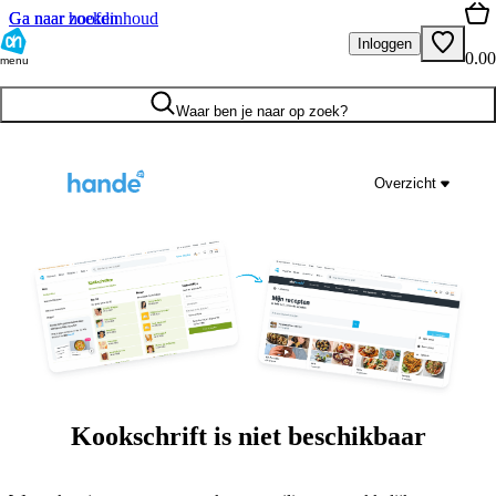
Ga naar hoofdinhoud
Ga naar zoeken
Inloggen
0.00
menu
Waar ben je naar op zoek?
Overzicht
Kookschrift is niet beschikbaar