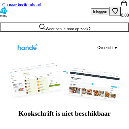
Ga naar hoofdinhoud
Ga naar zoeken
Inloggen
0.00
menu
Waar ben je naar op zoek?
Overzicht
Kookschrift is niet beschikbaar