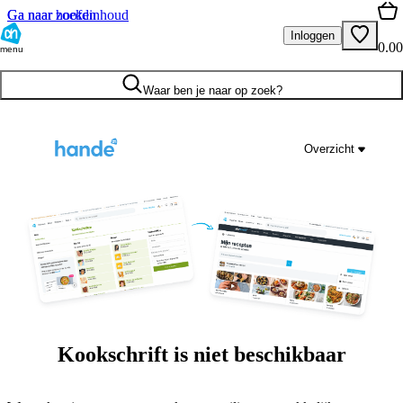
Ga naar hoofdinhoud
Ga naar zoeken
Inloggen
0.00
menu
Waar ben je naar op zoek?
Overzicht
Kookschrift is niet beschikbaar