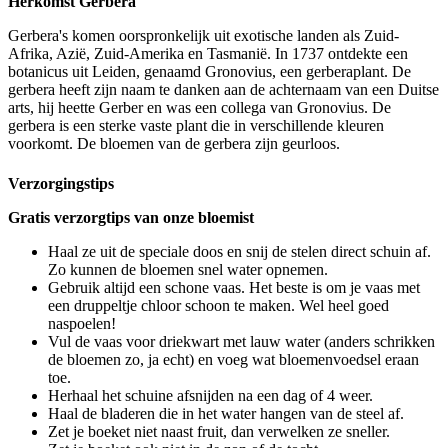
Herkomst Gerbera
Gerbera's komen oorspronkelijk uit exotische landen als Zuid-
Afrika, Azië, Zuid-Amerika en Tasmanië. In 1737 ontdekte een
botanicus uit Leiden, genaamd Gronovius, een gerberaplant. De
gerbera heeft zijn naam te danken aan de achternaam van een Duitse
arts, hij heette Gerber en was een collega van Gronovius. De
gerbera is een sterke vaste plant die in verschillende kleuren
voorkomt. De bloemen van de gerbera zijn geurloos.
Verzorgingstips
Gratis verzorgtips van onze bloemist
Haal ze uit de speciale doos en snij de stelen direct schuin af.
Zo kunnen de bloemen snel water opnemen.
Gebruik altijd een schone vaas. Het beste is om je vaas met
een druppeltje chloor schoon te maken. Wel heel goed
naspoelen!
Vul de vaas voor driekwart met lauw water (anders schrikken
de bloemen zo, ja echt) en voeg wat bloemenvoedsel eraan
toe.
Herhaal het schuine afsnijden na een dag of 4 weer.
Haal de bladeren die in het water hangen van de steel af.
Zet je boeket niet naast fruit, dan verwelken ze sneller.