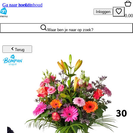
Ga naar hoofdinhoud
Ga naar zoeken
Inloggen
0.00
menu
Waar ben je naar op zoek?
Terug
30
.