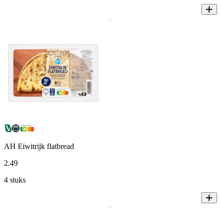
AH Eiwitrijk flatbread
2
.
49
4 stuks