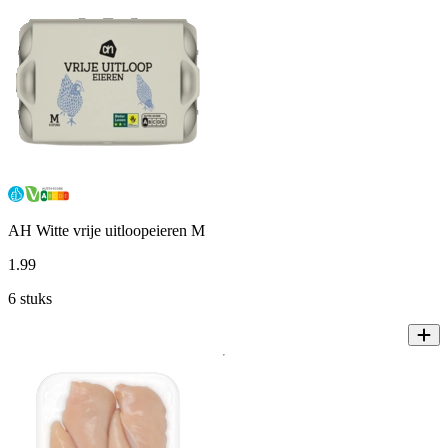
AH Witte vrije uitloopeieren M
1
.
99
6 stuks