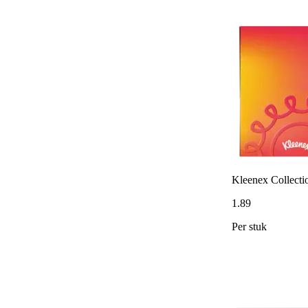
Kleenex Collectio
1
.
89
Per stuk