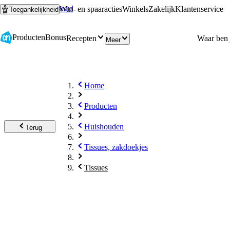
Ga naar hoofdinhoud
Ga naar zoeken
Win- en spaaracties
Winkels
Zakelijk
Klantenservice
Toegankelijkheid
Producten
Bonus
Recepten
Meer
Home
Producten
Huishouden
Terug
Tissues, zakdoekjes
Tissues