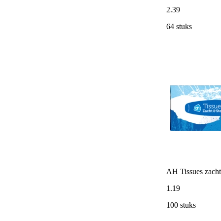
2
.
39
64 stuks
AH Tissues zacht
1
.
19
100 stuks