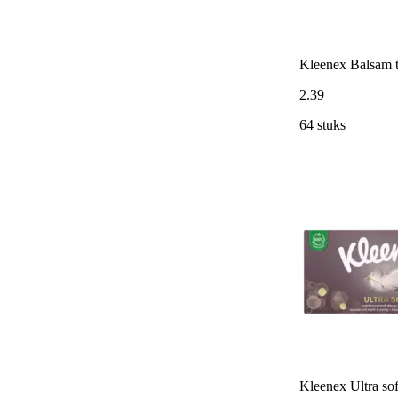
Kleenex Balsam t
2
.
39
64 stuks
Kleenex Ultra sof