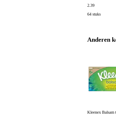
2
.
39
64 stuks
Anderen k
Kleenex Balsam t