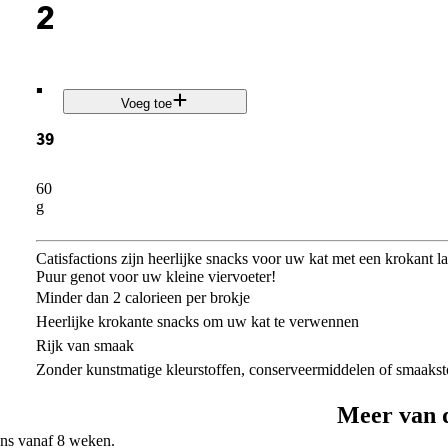
2
.
Voeg toe
39
60
g
Catisfactions zijn heerlijke snacks voor uw kat met een krokant l
Puur genot voor uw kleine viervoeter!
Minder dan 2 calorieen per brokje
Heerlijke krokante snacks om uw kat te verwennen
Rijk van smaak
Zonder kunstmatige kleurstoffen, conserveermiddelen of smaakst
Meer van 
ens vanaf 8 weken.