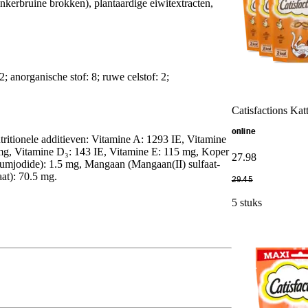
nkerbruine brokken), plantaardige eiwitextracten,
; anorganische stof: 8; ruwe celstof: 2;
Catisfactions Ka
online
tritionele additieven: Vitamine A: 1293 IE, Vitamine
mg, Vitamine D₃: 143 IE, Vitamine E: 115 mg, Koper
27
.
98
iumjodide): 1.5 mg, Mangaan (Mangaan(II) sulfaat-
at): 70.5 mg.
29
.
45
5 stuks