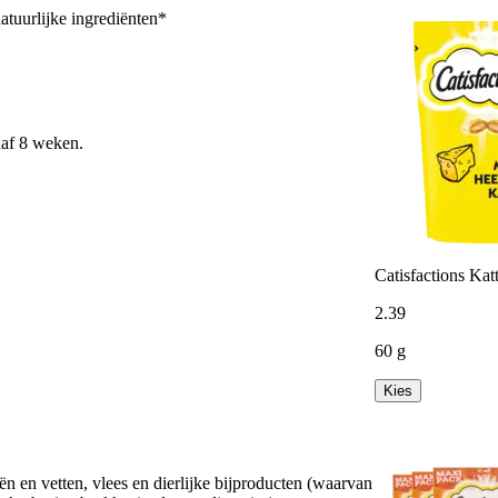
rlijke ingrediënten*
naf 8 weken.
Catisfactions Kat
2
.
39
60 g
Kies
ën en vetten, vlees en dierlijke bijproducten (waarvan