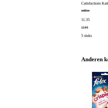
Catisfactions Kat
online
11
.
35
11
.
95
5 stuks
Anderen k