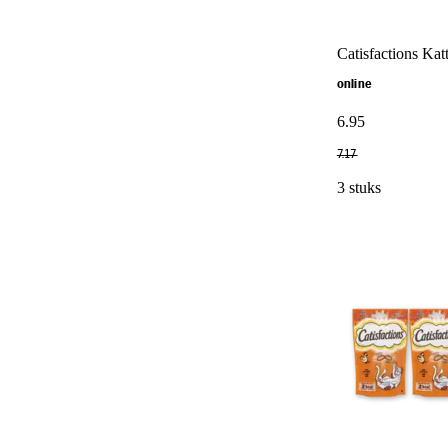
Catisfactions Kat
online
6
.
95
7
.
17
3 stuks