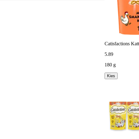
Catisfactions Ka
5
.
89
180 g
Kies