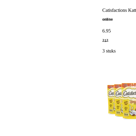
Catisfactions Kat
online
6
.
95
7
.
17
3 stuks