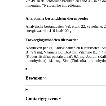
kip 4% in de lichtbruine brokken en eend 4% in de do
mineralen. *Natuurlijke ingrediënten.
Analytische bestanddelen dierenvoeder
Analytische bestanddelen (%): eiwit: 22; vetgehalte: 22
energiewaarde: 416 kcal/100 g.
Toevoegingsmiddelen diervoeder
Additieven per kg: Antioxidanten en Kleurstoffen; Nu
B₁: 9.9 mg, Vitamine B₂: 16.9 mg, Vitamine B₆: 4.4 
(Koper(II)sulfaat-pentahydraat): 6.1 mg, Jodium (Kal
monohydraat): 14.1 mg, Zink (Zinksulfaat-monohydra
Bewaren
Contactgegevens