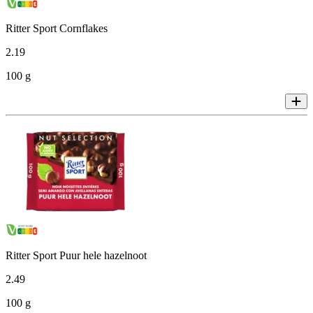
Ritter Sport Cornflakes
2
.
19
100 g
Ritter Sport Puur hele hazelnoot
2
.
49
100 g