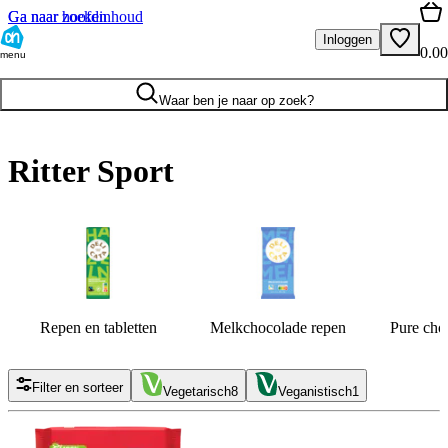
Ga naar hoofdinhoud
Ga naar zoeken
Inloggen
0.00
menu
Waar ben je naar op zoek?
Ritter Sport
Repen en tabletten
Melkchocolade repen
Pure cho
Filter en sorteer
Vegetarisch
8
Veganistisch
1