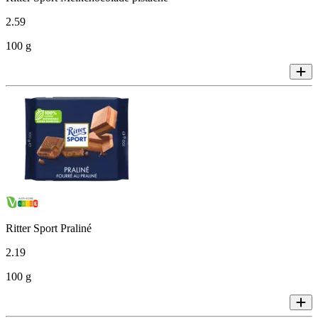
2
.
59
100 g
Ritter Sport Praliné
2
.
19
100 g