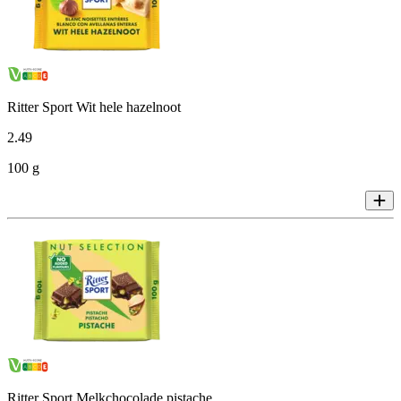
Ritter Sport Wit hele hazelnoot
2
.
49
100 g
Ritter Sport Melkchocolade pistache