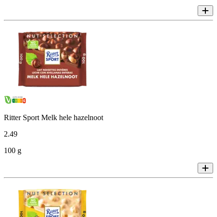
Ritter Sport Melk hele hazelnoot
2
.
49
100 g