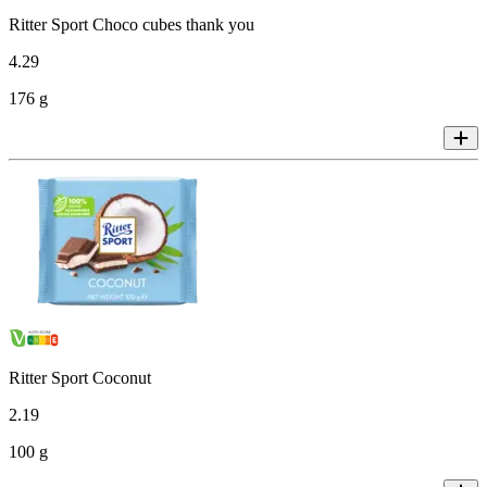
Ritter Sport Choco cubes thank you
4
.
29
176 g
Ritter Sport Coconut
2
.
19
100 g