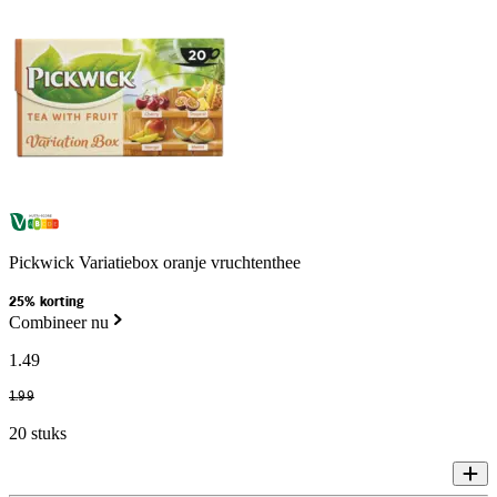
Pickwick Variatiebox oranje vruchtenthee
25% korting
Combineer nu
1
.
49
1
.
99
20 stuks