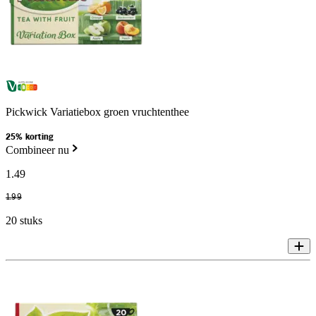
Pickwick Variatiebox groen vruchtenthee
25% korting
Combineer nu
1
.
49
1
.
99
20 stuks