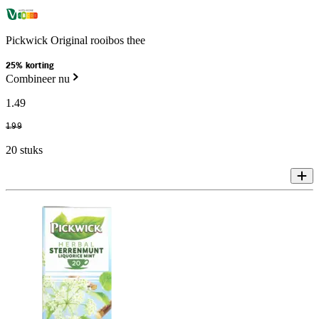
Pickwick Original rooibos thee
25% korting
Combineer nu
1
.
49
1
.
99
20 stuks