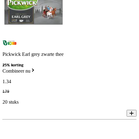
Pickwick Earl grey zwarte thee
25% korting
Combineer nu
1
.
34
1
.
79
20 stuks