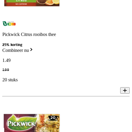
Pickwick Citrus rooibos thee
25% korting
Combineer nu
1
.
49
1
.
99
20 stuks