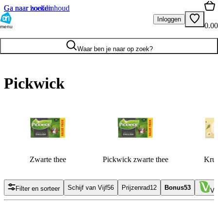
Ga naar hoofdinhoud
Ga naar zoeken
Inloggen
0.00
menu
Waar ben je naar op zoek?
Pickwick
Zwarte thee
Pickwick zwarte thee
Krui
Schijf van Vijf
56
Prijzenrad
12
Bonus
53
Filter en sorteer
Ve