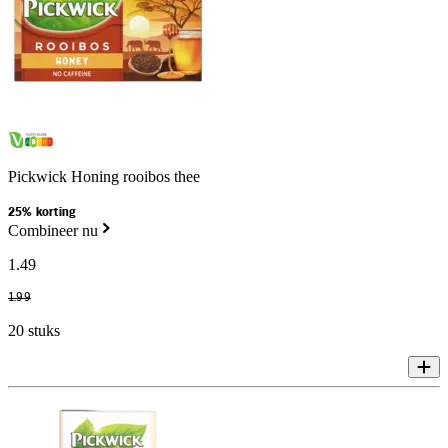
Pickwick Honing rooibos thee
25% korting
Combineer nu
1
.
49
1
.
99
20 stuks