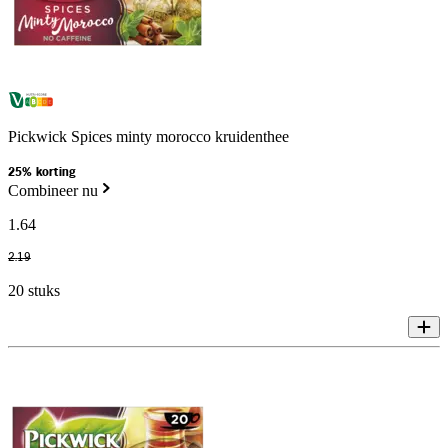
Pickwick Spices minty morocco kruidenthee
25% korting
Combineer nu
1
.
64
2
.
19
20 stuks