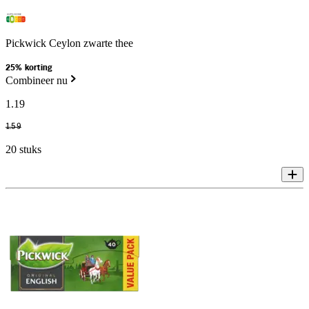
Pickwick Ceylon zwarte thee
25% korting
Combineer nu
1
.
19
1
.
59
20 stuks