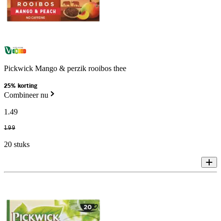
Pickwick Mango & perzik rooibos thee
25% korting
Combineer nu
1
.
49
1
.
99
20 stuks