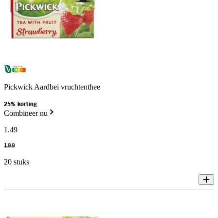
Pickwick Aardbei vruchtenthee
25% korting
Combineer nu
1
.
49
1
.
99
20 stuks