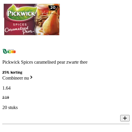
Pickwick Spices caramelised pear zwarte thee
25% korting
Combineer nu
1
.
64
2
.
19
20 stuks