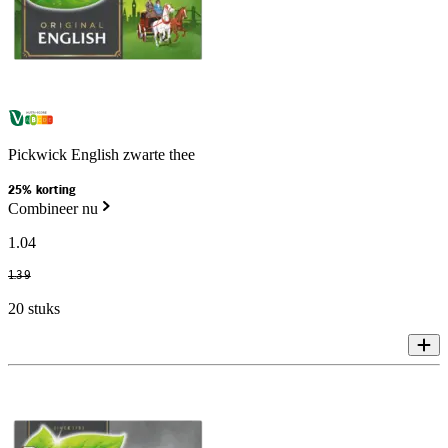
Pickwick English zwarte thee
25% korting
Combineer nu
1
.
04
1
.
39
20 stuks