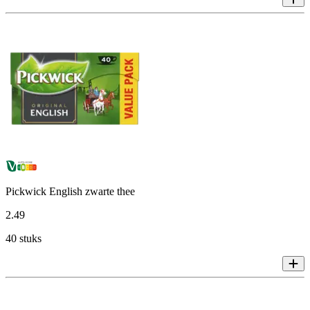
Pickwick English zwarte thee
2
.
49
40 stuks