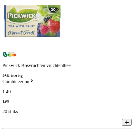
Pickwick Bosvruchten vruchtenthee
25% korting
Combineer nu
1
.
49
1
.
99
20 stuks