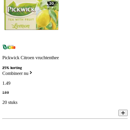
Pickwick Citroen vruchtenthee
25% korting
Combineer nu
1
.
49
1
.
99
20 stuks