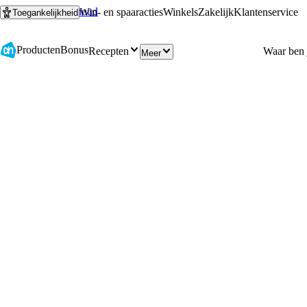
Ga naar hoofdinhoud
Ga naar zoeken
Win- en spaaracties
Winkels
Zakelijk
Klantenservice
Toegankelijkheid
Producten
Bonus
Recepten
Meer