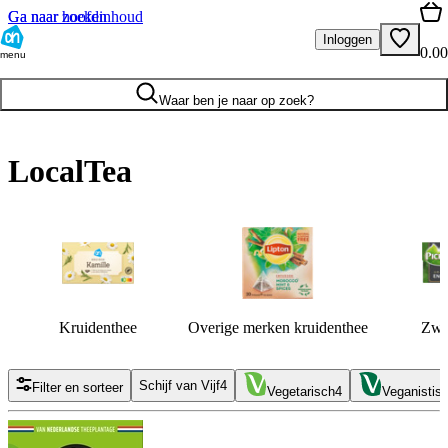
Ga naar hoofdinhoud
Ga naar zoeken
Inloggen
0.00
menu
Waar ben je naar op zoek?
LocalTea
Kruidenthee
Overige merken kruidenthee
Zwar
Schijf van Vijf
4
Filter en sorteer
Vegetarisch
4
Veganistis