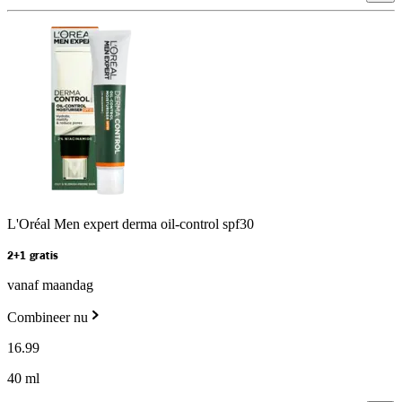
L'Oréal Men expert derma oil-control spf30
2+1 gratis
vanaf maandag
Combineer nu
16
.
99
40 ml