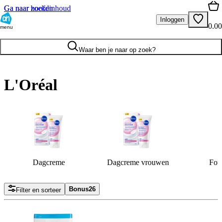
Ga naar hoofdinhoud
Ga naar zoeken
Inloggen
0.00
menu
Waar ben je naar op zoek?
L'Oréal
Dagcreme
Dagcreme vrouwen
Fou
Bonus
26
Filter en sorteer