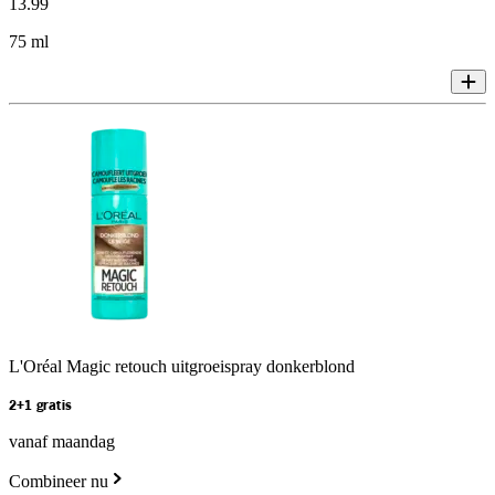
13
.
99
75 ml
L'Oréal Magic retouch uitgroeispray donkerblond
2+1 gratis
vanaf maandag
Combineer nu