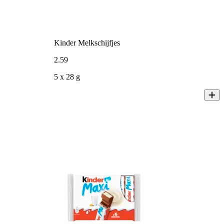
Kinder Melkschijfjes
2
.
59
5 x 28 g