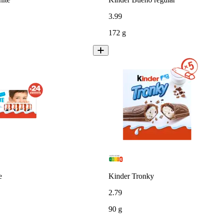
3
.
99
172 g
e
Kinder Tronky
2
.
79
90 g