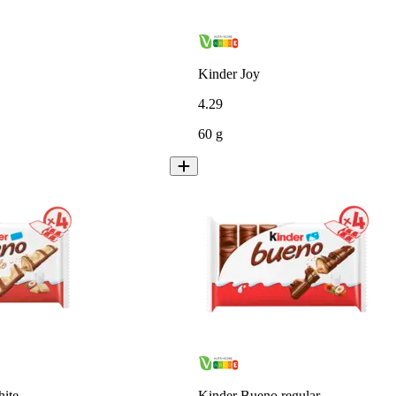
Kinder Joy
4
.
29
60 g
ite
Kinder Bueno regular