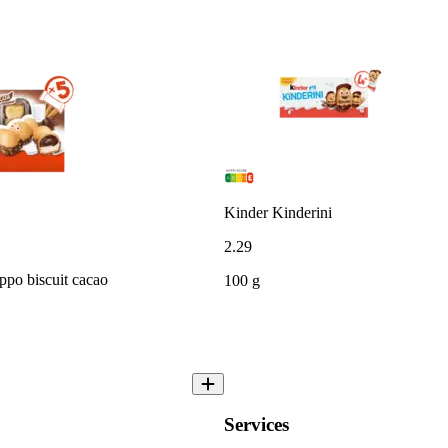
Kinder Kinderini
2
.
29
po biscuit cacao
100 g
Services