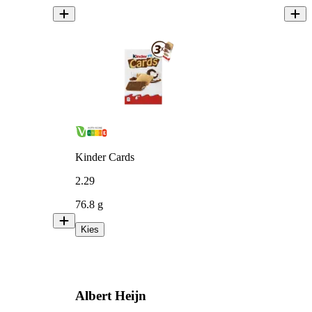
Kinder Cards
2
.
29
76.8 g
Kies
Albert Heijn