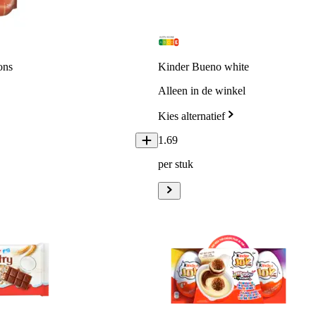
ons
Kinder Bueno white
Alleen in de winkel
Kies alternatief
1
.
69
per stuk