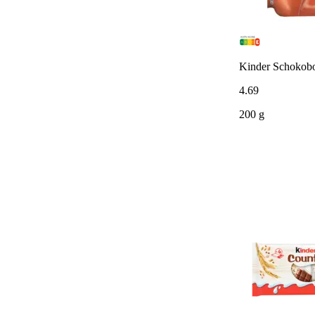
Kinder Schokob
4
.
69
200 g