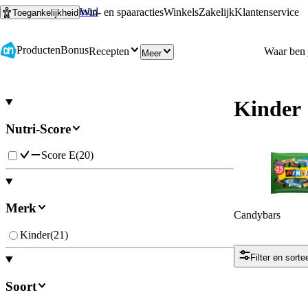
Ga naar hoofdinhoud
Ga naar zoeken
Win- en spaaracties
Winkels
Zakelijk
Klantenservice
Toegankelijkheid
Producten
Bonus
Recepten
Meer
Kinder
Nutri-Score
Score E
(
20
)
Merk
Candybars
Kinder
(
21
)
Filter en sorte
Soort