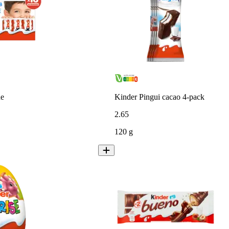
de
Kinder Pingui cacao 4-pack
2
.
65
120 g