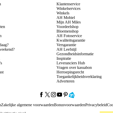
n
Klantenservice
Winkelservices
Winkels
AH Mobiel
Mijn AH Miles
ten
Voordeelshop
Bloemenshop
n
AH Fotoservice
Kwaliteitsgarantie
daag?
Versgarantie
 weekend?
AH Leefstijl
Gezondheidsinformatie
n
Inspiratie
's
Leveranciers Hub
Vragen over kassabon
ast
Herroepingsrecht
Toegankelijkheidsverklaring
Adverteren
n
Zakelijke algemene voorwaarden
Bonusvoorwaarden
Privacybeleid
Coo