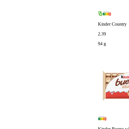
Kinder Country
2
.
39
94 g
Kinder Bueno wh