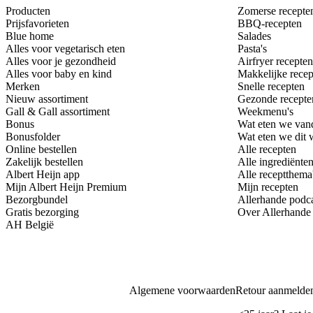
Producten
Zomerse recepte
Prijsfavorieten
BBQ-recepten
Blue home
Salades
Alles voor vegetarisch eten
Pasta's
Alles voor je gezondheid
Airfryer recepten
Alles voor baby en kind
Makkelijke recep
Merken
Snelle recepten
Nieuw assortiment
Gezonde recepte
Gall & Gall assortiment
Weekmenu's
Bonus
Wat eten we van
Bonusfolder
Wat eten we dit
Online bestellen
Alle recepten
Zakelijk bestellen
Alle ingrediënte
Albert Heijn app
Alle receptthema
Mijn Albert Heijn Premium
Mijn recepten
Bezorgbundel
Allerhande podc
Gratis bezorging
Over Allerhande
AH België
Algemene voorwaarden
Retour aanmelde