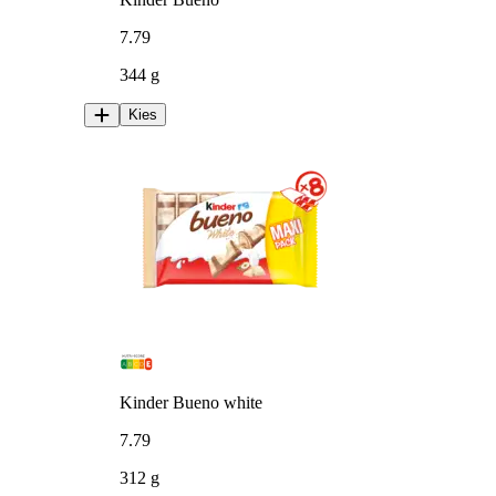
7
.
79
344 g
Kies
Kinder Bueno white
7
.
79
312 g