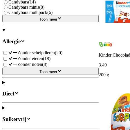
Candybars
(
14
)
Candybars minis
(
8
)
Candybars multipack
(
6
)
Toon meer
Allergie
Zonder schelpdieren
(
20
)
Kinder Chocola
Zonder eieren
(
18
)
Zonder noten
(
8
)
3
.
49
Toon meer
200 g
Dieet
Suikervrij