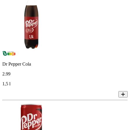
Dr Pepper Cola
2
.
99
1,5 l