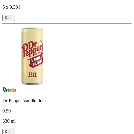
6 x 0,33 l
Kies
Dr Pepper Vanille float
0
.
99
330 ml
Kies