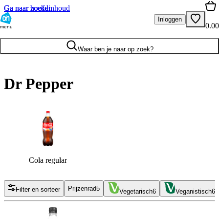
Ga naar hoofdinhoud
Ga naar zoeken
Inloggen
0.00
menu
Waar ben je naar op zoek?
Dr Pepper
Cola regular
Prijzenrad
5
Filter en sorteer
Vegetarisch
6
Veganistisch
6