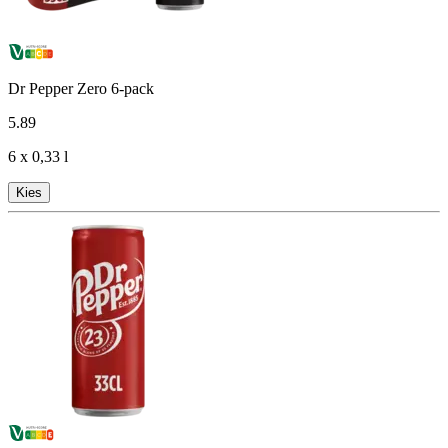
Dr Pepper Zero 6-pack
5
.
89
6 x 0,33 l
Kies