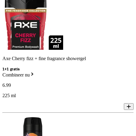
Axe Cherry fizz + fine fragrance showergel
1+1 gratis
Combineer nu
6
.
99
225 ml