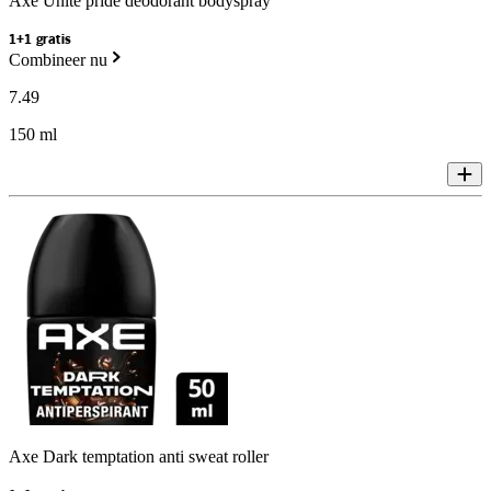
Axe Unite pride deodorant bodyspray
1+1 gratis
Combineer nu
7
.
49
150 ml
Axe Dark temptation anti sweat roller