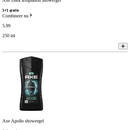
Axe Dark temptation showergel
1+1 gratis
Combineer nu
5
.
99
250 ml
Axe Apollo showergel