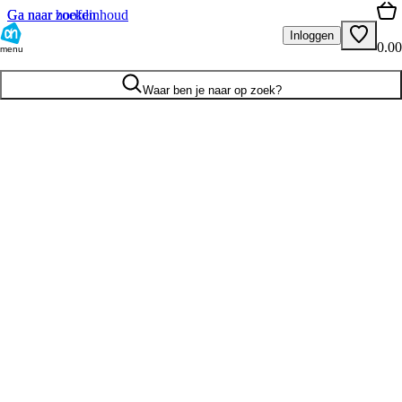
Ga naar hoofdinhoud
Ga naar zoeken
Inloggen
0.00
menu
Waar ben je naar op zoek?