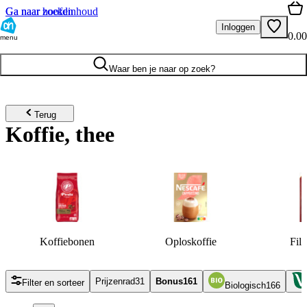
Ga naar hoofdinhoud
Ga naar zoeken
Inloggen
0.00
menu
Waar ben je naar op zoek?
Terug
Koffie, thee
Koffiebonen
Oploskoffie
Filt
Prijzenrad
31
Bonus
161
Filter en sorteer
Biologisch
166