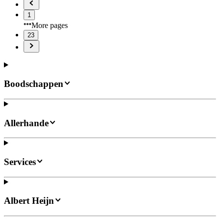
1
More pages
23
Boodschappen
Allerhande
Services
Albert Heijn