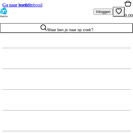
Ga naar hoofdinhoud
Ga naar zoeken
Inloggen
0.00
menu
Waar ben je naar op zoek?