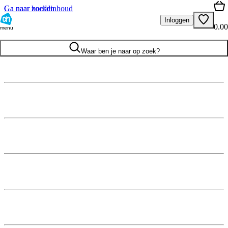
Ga naar hoofdinhoud
Ga naar zoeken
Inloggen
0.00
menu
Waar ben je naar op zoek?