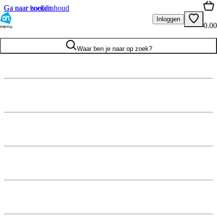
Ga naar hoofdinhoud
Ga naar zoeken
Inloggen
0.00
menu
Waar ben je naar op zoek?