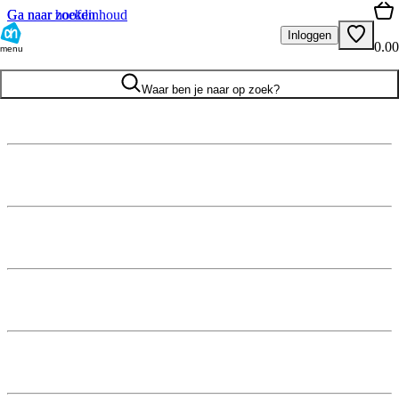
Ga naar hoofdinhoud
Ga naar zoeken
Inloggen
0.00
menu
Waar ben je naar op zoek?