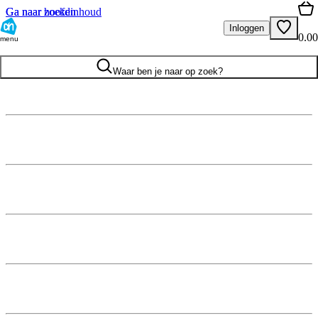
Ga naar hoofdinhoud
Ga naar zoeken
Inloggen
0.00
menu
Waar ben je naar op zoek?