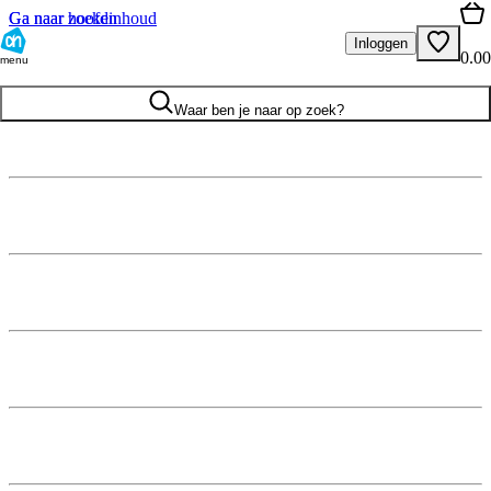
Ga naar hoofdinhoud
Ga naar zoeken
Inloggen
0.00
menu
Waar ben je naar op zoek?