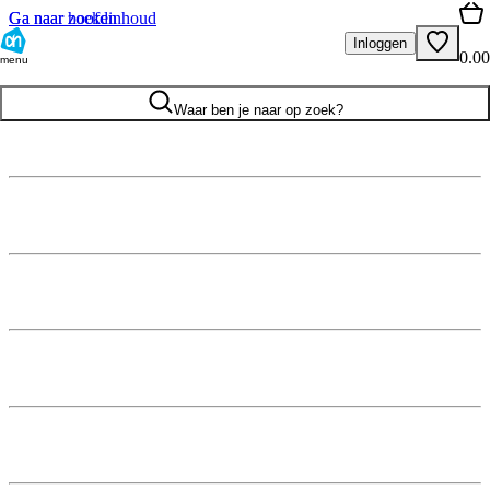
Ga naar hoofdinhoud
Ga naar zoeken
Inloggen
0.00
menu
Waar ben je naar op zoek?