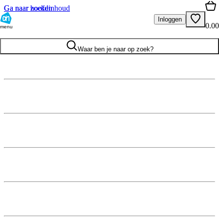
Ga naar hoofdinhoud
Ga naar zoeken
Inloggen
0.00
menu
Waar ben je naar op zoek?