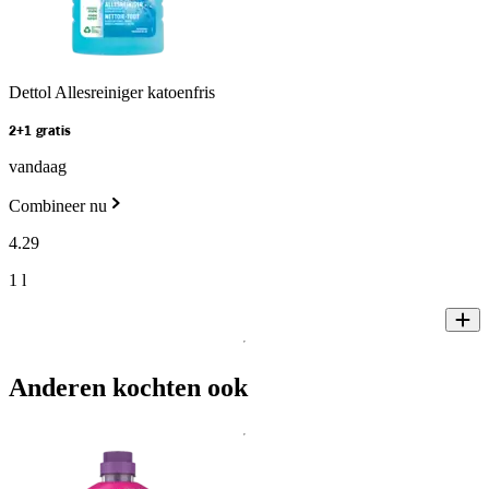
Dettol Allesreiniger katoenfris
2+1 gratis
vandaag
Combineer nu
4
.
29
1 l
Anderen kochten ook