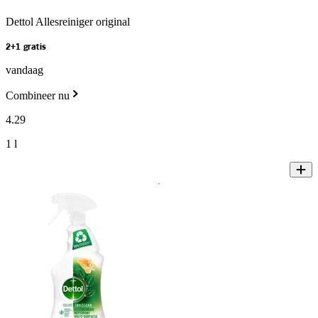
Dettol Allesreiniger original
2+1 gratis
vandaag
Combineer nu
4
.
29
1 l