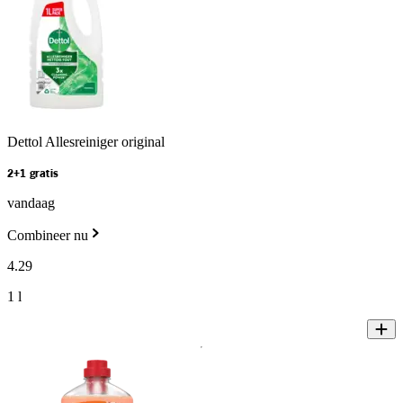
Dettol Allesreiniger original
2+1 gratis
vandaag
Combineer nu
4
.
29
1 l