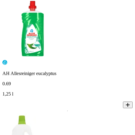
AH Allesreiniger eucalyptus
0
.
69
1,25 l