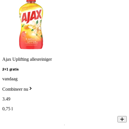
Ajax Uplifting allesreiniger
2+1 gratis
vandaag
Combineer nu
3
.
49
0,75 l