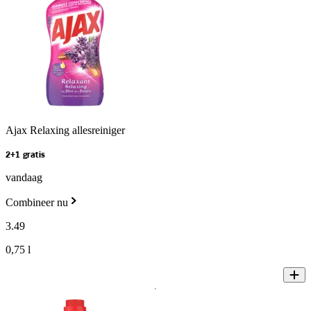
Ajax Relaxing allesreiniger
2+1 gratis
vandaag
Combineer nu
3
.
49
0,75 l