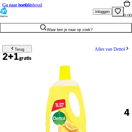
Ga naar hoofdinhoud
Ga naar zoeken
Inloggen
0.00
menu
Waar ben je naar op zoek?
Alles van Dettol
Terug
2+1
gratis
4
.