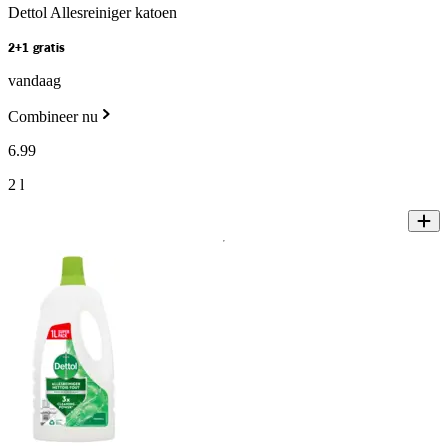
Dettol Allesreiniger katoen
2+1 gratis
vandaag
Combineer nu
6
.
99
2 l