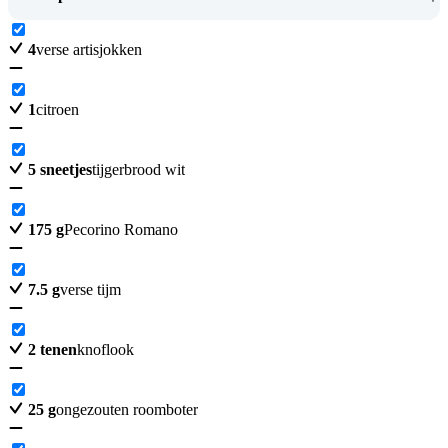
4
verse artisjokken
1
citroen
5
sneetjes
tijgerbrood wit
175
g
Pecorino Romano
7.5
g
verse tijm
2
tenen
knoflook
25
g
ongezouten roomboter