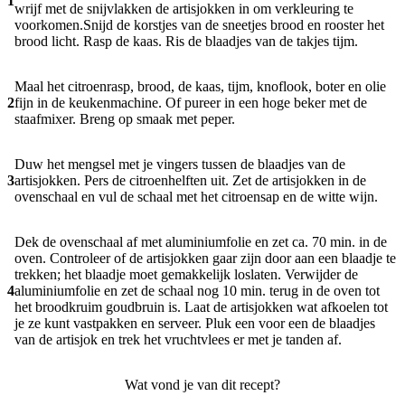
1
wrijf met de snijvlakken de artisjokken in om verkleuring te
voorkomen.Snijd de korstjes van de sneetjes brood en rooster het
brood licht. Rasp de kaas. Ris de blaadjes van de takjes tijm.
Maal het citroenrasp, brood, de kaas, tijm, knoflook, boter en olie
2
fijn in de keukenmachine. Of pureer in een hoge beker met de
staafmixer. Breng op smaak met peper.
Duw het mengsel met je vingers tussen de blaadjes van de
3
artisjokken. Pers de citroenhelften uit. Zet de artisjokken in de
ovenschaal en vul de schaal met het citroensap en de witte wijn.
Dek de ovenschaal af met aluminiumfolie en zet ca. 70 min. in de
oven. Controleer of de artisjokken gaar zijn door aan een blaadje te
trekken; het blaadje moet gemakkelijk loslaten. Verwijder de
4
aluminiumfolie en zet de schaal nog 10 min. terug in de oven tot
het broodkruim goudbruin is. Laat de artisjokken wat afkoelen tot
je ze kunt vastpakken en serveer. Pluk een voor een de blaadjes
van de artisjok en trek het vruchtvlees er met je tanden af.
Wat vond je van dit recept?