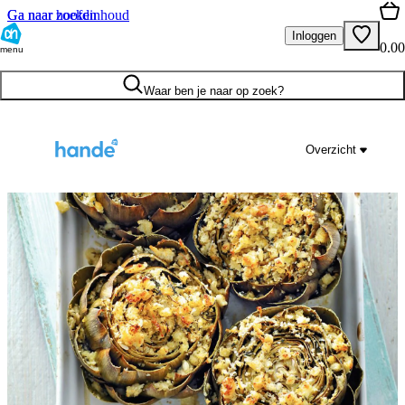
Ga naar hoofdinhoud
Ga naar zoeken
Inloggen
0.00
menu
Waar ben je naar op zoek?
Overzicht