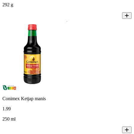
292 g
Conimex Ketjap manis
1
.
99
250 ml