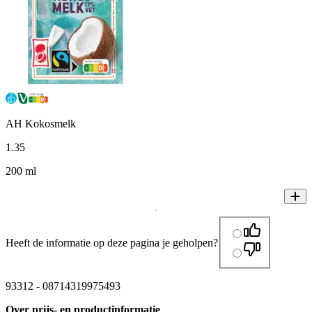
AH Kokosmelk
1
.
35
200 ml
Heeft de informatie op deze pagina je geholpen?
93312
-
08714319975493
Over prijs- en productinformatie