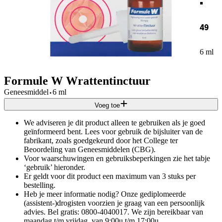
49
6 ml
Formule W Wrattentinctuur
·
Geneesmiddel
6 ml
Voeg toe
We adviseren je dit product alleen te gebruiken als je goed
geïnformeerd bent. Lees voor gebruik de bijsluiter van de
fabrikant, zoals goedgekeurd door het College ter
Beoordeling van Geneesmiddelen (CBG).
Voor waarschuwingen en gebruiksbeperkingen zie het tabje
‘gebruik’ hieronder.
Er geldt voor dit product een maximum van 3 stuks per
bestelling.
Heb je meer informatie nodig? Onze gediplomeerde
(assistent-)drogisten voorzien je graag van een persoonlijk
advies. Bel gratis: 0800-4040017. We zijn bereikbaar van
maandag t/m vrijdag, van 9:00u t/m 17:00u.