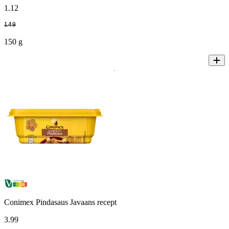
1
.
12
1
.
49
150 g
Conimex Pindasaus Javaans recept
3
.
99