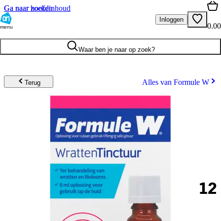
Ga naar hoofdinhoud
Ga naar zoeken
Inloggen
0.00
menu
Waar ben je naar op zoek?
Alles van Formule W
Terug
12
.