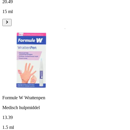
20
.
49
15 ml
Formule W Wrattenpen
Medisch hulpmiddel
13
.
39
1.5 ml