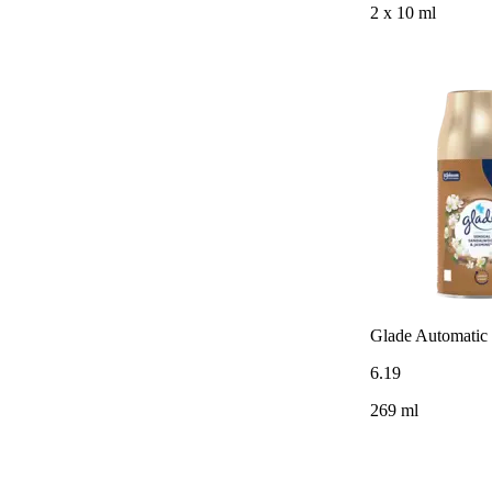
2 x 10 ml
Glade Automatic
6
.
19
269 ml