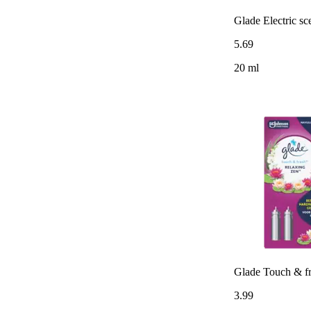
Glade Electric s
5
.
69
20 ml
Glade Touch & fr
3
.
99