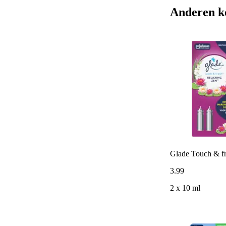
Anderen k
Glade Touch & fr
3
.
99
2 x 10 ml