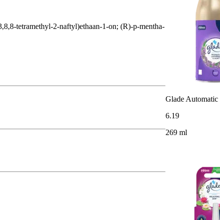
,3,8,8-tetramethyl-2-naftyl)ethaan-1-on; (R)-p-mentha-
Glade Automatic 
6
.
19
269 ml