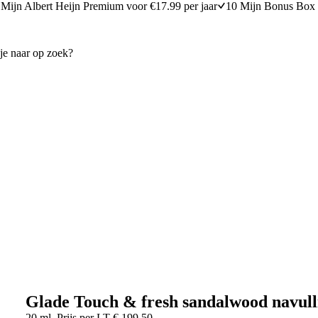
Mijn Albert Heijn Premium voor €17.99 per jaar
10 Mijn Bonus Box 
Glade Touch & fresh sandalwood navull
20 ml
Prijs per
LT
€
199,50