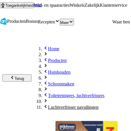
Ga naar hoofdinhoud
Ga naar zoeken
Win- en spaaracties
Winkels
Zakelijk
Klantenservice
Toegankelijkheid
Producten
Bonus
Recepten
Meer
Home
Producten
Huishouden
Terug
Schoonmaken
Toiletreinigers, luchtverfrissers
Luchtverfrisser navullingen