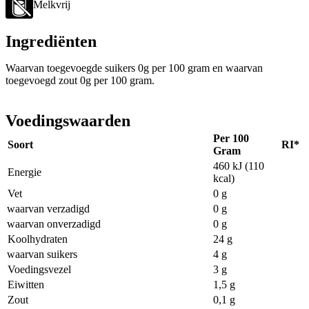
Melkvrij
Ingrediënten
Waarvan toegevoegde suikers 0g per 100 gram en waarvan
toegevoegd zout 0g per 100 gram.
Voedingswaarden
Per 100
Soort
RI*
Gram
460 kJ (110
Energie
kcal)
Vet
0 g
waarvan verzadigd
0 g
waarvan onverzadigd
0 g
Koolhydraten
24 g
waarvan suikers
4 g
Voedingsvezel
3 g
Eiwitten
1,5 g
Zout
0,1 g