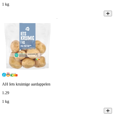
1 kg
AH Iets kruimige aardappelen
1
.
29
1 kg