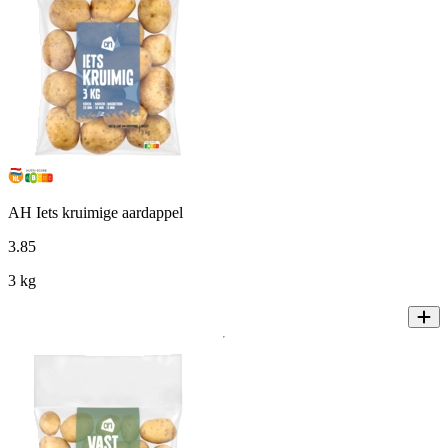
AH Iets kruimige aardappel
3
.
85
3 kg