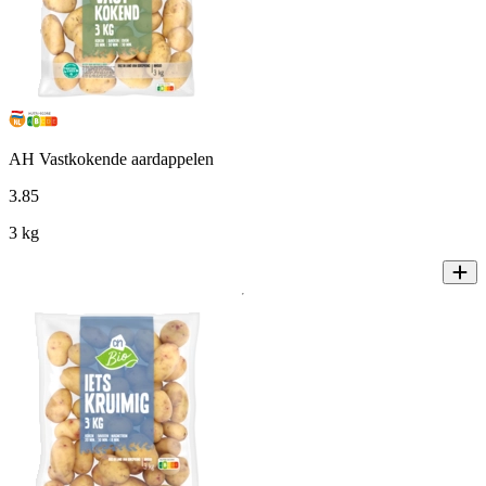
AH Vastkokende aardappelen
3
.
85
3 kg