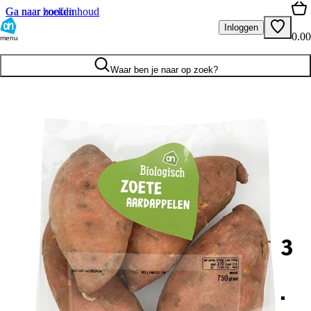
Ga naar hoofdinhoud
Ga naar zoeken
Inloggen
0.00
menu
Waar ben je naar op zoek?
3
.