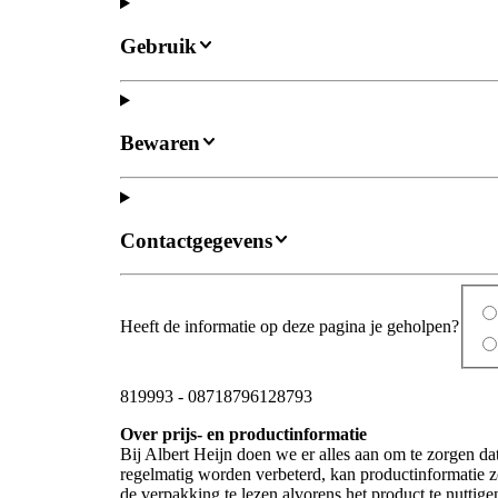
Gebruik
Bewaren
Contactgegevens
Heeft de informatie op deze pagina je geholpen?
819993
-
08718796128793
Over prijs- en productinformatie
Bij Albert Heijn doen we er alles aan om te zorgen da
regelmatig worden verbeterd, kan productinformatie zo
de verpakking te lezen alvorens het product te nutti