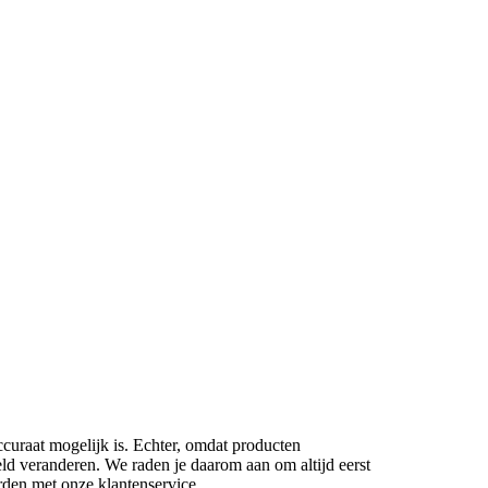
ccuraat mogelijk is. Echter, omdat producten
eld veranderen. We raden je daarom aan om altijd eerst
rden met onze klantenservice.