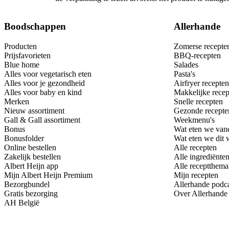
Boodschappen
Allerhande
Producten
Zomerse recepte
Prijsfavorieten
BBQ-recepten
Blue home
Salades
Alles voor vegetarisch eten
Pasta's
Alles voor je gezondheid
Airfryer recepten
Alles voor baby en kind
Makkelijke recep
Merken
Snelle recepten
Nieuw assortiment
Gezonde recepte
Gall & Gall assortiment
Weekmenu's
Bonus
Wat eten we van
Bonusfolder
Wat eten we dit
Online bestellen
Alle recepten
Zakelijk bestellen
Alle ingrediënte
Albert Heijn app
Alle receptthema
Mijn Albert Heijn Premium
Mijn recepten
Bezorgbundel
Allerhande podc
Gratis bezorging
Over Allerhande
AH België