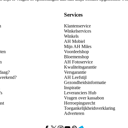
Services
n
Klantenservice
Winkelservices
Winkels
AH Mobiel
Mijn AH Miles
ten
Voordeelshop
Bloemenshop
n
AH Fotoservice
Kwaliteitsgarantie
daag?
Versgarantie
 weekend?
AH Leefstijl
Gezondheidsinformatie
n
Inspiratie
's
Leveranciers Hub
Vragen over kassabon
ast
Herroepingsrecht
Toegankelijkheidsverklaring
Adverteren