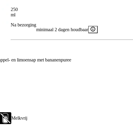
250
ml
Na bezorging
minimaal 2 dagen houdbaar
 appel- en limoensap met bananenpuree
Melkvrij