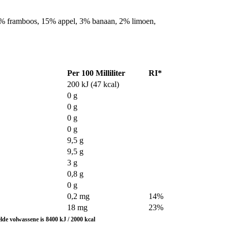
8% framboos, 15% appel, 3% banaan, 2% limoen,
Per 100 Milliliter
RI*
200 kJ (47 kcal)
0 g
0 g
0 g
0 g
9,5 g
9,5 g
3 g
0,8 g
0 g
0,2 mg
14%
18 mg
23%
de volwassene is 8400 kJ / 2000 kcal