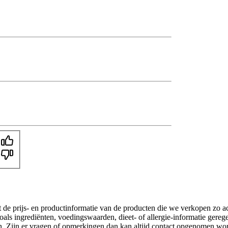
t de prijs- en productinformatie van de producten die we verkopen zo a
als ingrediënten, voedingswaarden, dieet- of allergie-informatie gereg
gen. Zijn er vragen of opmerkingen dan kan altijd contact opgenomen wo