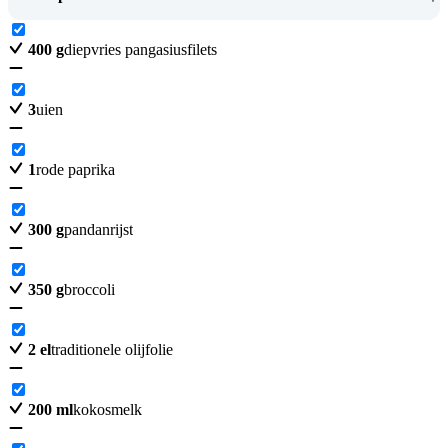
400
g
diepvries pangasiusfilets
3
uien
1
rode paprika
300
g
pandanrijst
350
g
broccoli
2
el
traditionele olijfolie
200
ml
kokosmelk