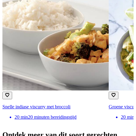
Snelle indiase viscurry met broccoli
Groene viscur
20
min
20 minuten bereidingstijd
20
min
Ontdek meer van dit soort gerechten