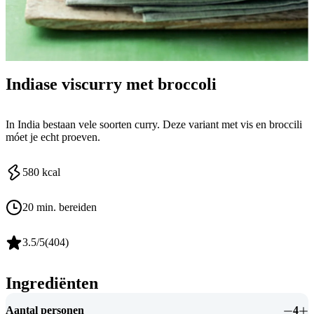
Indiase viscurry met broccoli
In India bestaan vele soorten curry. Deze variant met vis en broccili
móet je echt proeven.
580
kcal
20 min. bereiden
3.5
/5
(
404
)
Ingrediënten
Aantal personen
4