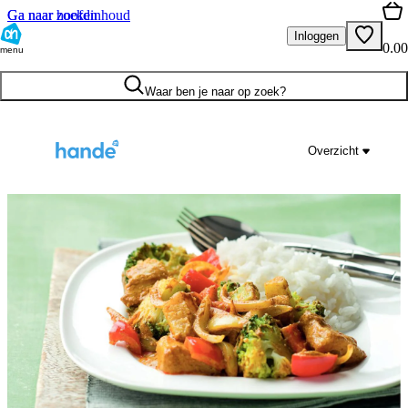
Ga naar hoofdinhoud
Ga naar zoeken
Inloggen
0.00
menu
Waar ben je naar op zoek?
Overzicht