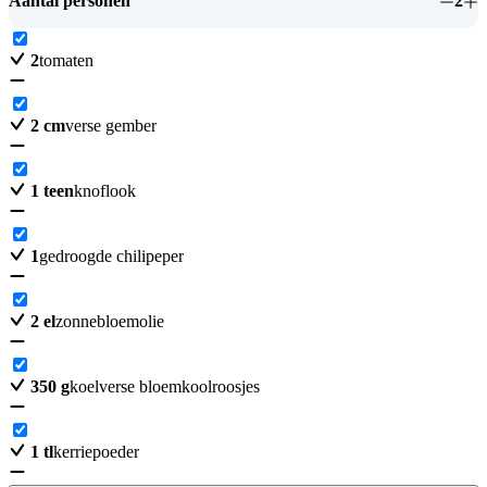
Aantal personen
2
2
tomaten
2
cm
verse gember
1
teen
knoflook
1
gedroogde chilipeper
2
el
zonnebloemolie
350
g
koelverse bloemkoolroosjes
1
tl
kerriepoeder