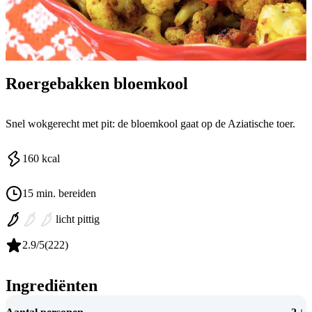
Roergebakken bloemkool
Snel wokgerecht met pit: de bloemkool gaat op de Aziatische toer.
160
kcal
15 min. bereiden
licht pittig
2.9
/5
(
222
)
Ingrediënten