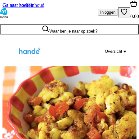
Ga naar hoofdinhoud
Ga naar zoeken
Inloggen
0.00
menu
Waar ben je naar op zoek?
Overzicht