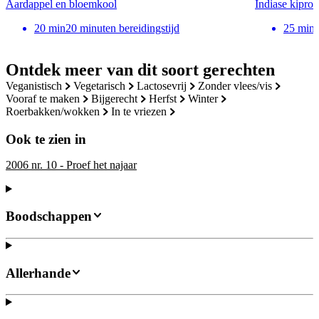
Aardappel en bloemkool
Indiase kiproe
20
min
20 minuten bereidingstijd
25
min
Ontdek meer van dit soort gerechten
veganistisch
vegetarisch
lactosevrij
zonder vlees/vis
vooraf te maken
bijgerecht
herfst
winter
roerbakken/wokken
in te vriezen
Ook te zien in
2006 nr. 10 - Proef het najaar
Boodschappen
Allerhande