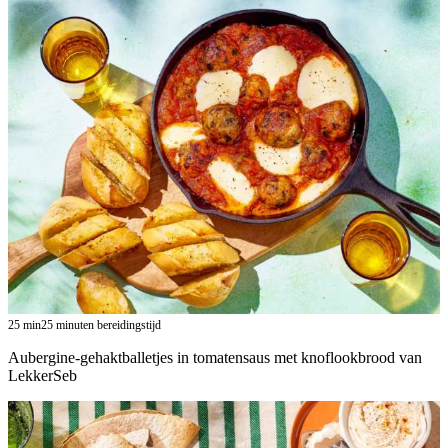
25
min
25 minuten bereidingstijd
Aubergine-gehaktballetjes in tomatensaus met knoflookbrood van
LekkerSeb