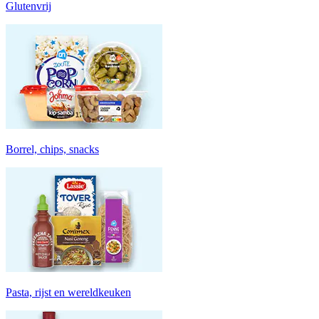
Glutenvrij
Borrel, chips, snacks
Pasta, rijst en wereldkeuken