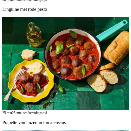
Linguine met rode pesto
25
min
25 minuten bereidingstijd
Polpette van linzen in tomatensaus