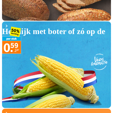
Heerlijk met boter of zó op de
BBQ