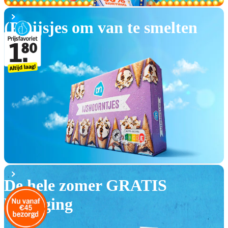
(Pr)ijsjes om van te smelten
De hele zomer GRATIS
bezorging