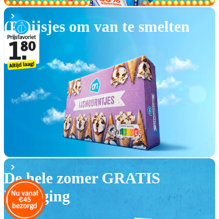
(Pr)ijsjes om van te smelten
De hele zomer GRATIS
bezorging