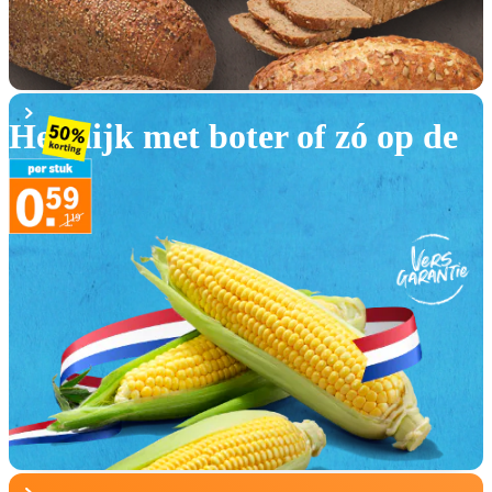
Heerlijk met boter of zó op de
BBQ