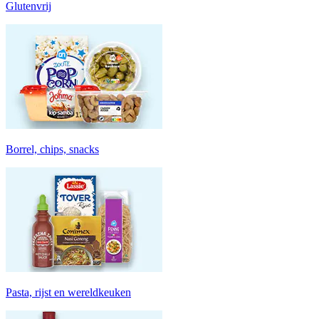
Glutenvrij
Borrel, chips, snacks
Pasta, rijst en wereldkeuken