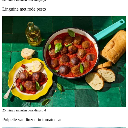
Linguine met rode pesto
25
min
25 minuten bereidingstijd
Polpette van linzen in tomatensaus