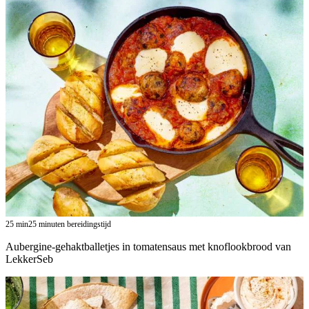
25
min
25 minuten bereidingstijd
Aubergine-gehaktballetjes in tomatensaus met knoflookbrood van
LekkerSeb